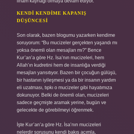
ilham kaynağı olmaya devam ediyor.
KENDI KENDIME KAPANIŞ
DÜŞÜNCESI
Son olarak, bazen blogumu yazarken kendime
soruyorum: “Bu mucizeler gerçekten yaşandı mı
yoksa önemli olan mesajları mı?” Bence
Kur’an’a göre Hz. İsa’nın mucizeleri, hem
Allah’ın kudretini hem de insanlığa verdiği
mesajları yansıtıyor. Bazen bir çocuğun gülüşü,
bir hastanın iyileşmesi ya da bir insanın yardım
eli uzatması, tıpkı o mucizeler gibi hayatımıza
dokunuyor. Belki de önemli olan, mucizeleri
sadece geçmişte aramak yerine, bugün ve
gelecekte de görebilmeyi öğrenmek.
İşte Kur’an’a göre Hz. İsa’nın mucizeleri
nelerdir sorusunu kendi bakış açımla,