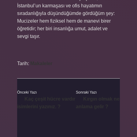
İstanbul’un karmaşası ve ofis hayatımın
sıradanlığıyla düşündüğümde gördüğüm şey:
Mucizeler hem fiziksel hem de manevi birer
öğretidir; her biri insanlığa umut, adalet ve
sevgi taşır.
Tarih:
Makaleler
Önceki Yazı
Sonraki Yazı
Kaç çeşit hücre vardır
Kırgın olmak ne
isimlerini yazınız. ?
anlama gelir ?