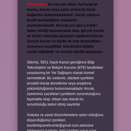
Yasal Uyarı:
Bu internet sitesi, herhangi bir
marka, kurum veya şahıs şirketi ile hiçbir
bağlantısı bulunmamaktadır. Sitede yalnızca
kendi hazırladığımız makaleler
paylaşılmaktadır. Burada yer alan içerikler
haber niteliği taşımamakta olup, gerçek kurum
ve kişiler hakkında paylaşım yapılmamaktadır.
Gerçek kurum ve kişiler ile isim benzerlikleri
tamamen tesadüfidir. Sitemizdeki bilgiler
taslak halindedir ve tavsiye niteliği taşımazlar.
Sitemiz, 5651 Sayılı Kanun gereğince Bilgi
Teknolojileri ve İletişim Kurumu (BTK) tarafından
onaylanmış bir Yer Sağlayıcı olarak hizmet
vermektedir. Bu nedenle, sitedeki içerikleri
proaktif olarak denetleme veya araştırma
yükümlülüğümüz bulunmamaktadır. Ancak,
üyelerimiz yazdıkları içeriklerin sorumluluğunu
taşımakta olup, siteye üye olarak bu
sorumluluğu kabul etmiş sayılırlar.
Hukuka ve yasal düzenlemelere aykırı olduğunu
düşündüğünüz içerikleri,
backlinkpanelicomtr@gmail.com
adresine
bildirmeniz halinde, ilgili içerikler yasal süre