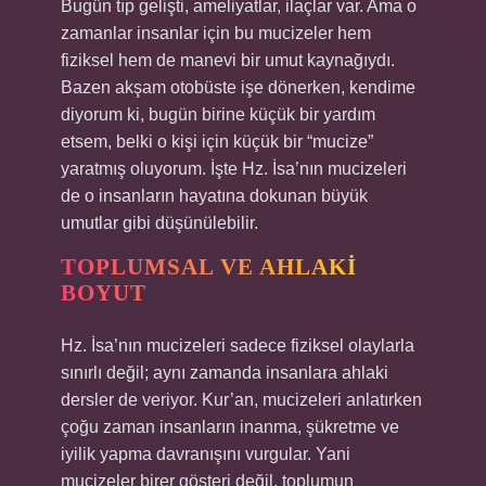
Bugün tıp gelişti, ameliyatlar, ilaçlar var. Ama o
zamanlar insanlar için bu mucizeler hem
fiziksel hem de manevi bir umut kaynağıydı.
Bazen akşam otobüste işe dönerken, kendime
diyorum ki, bugün birine küçük bir yardım
etsem, belki o kişi için küçük bir “mucize”
yaratmış oluyorum. İşte Hz. İsa’nın mucizeleri
de o insanların hayatına dokunan büyük
umutlar gibi düşünülebilir.
TOPLUMSAL VE AHLAKI
BOYUT
Hz. İsa’nın mucizeleri sadece fiziksel olaylarla
sınırlı değil; aynı zamanda insanlara ahlaki
dersler de veriyor. Kur’an, mucizeleri anlatırken
çoğu zaman insanların inanma, şükretme ve
iyilik yapma davranışını vurgular. Yani
mucizeler birer gösteri değil, toplumun