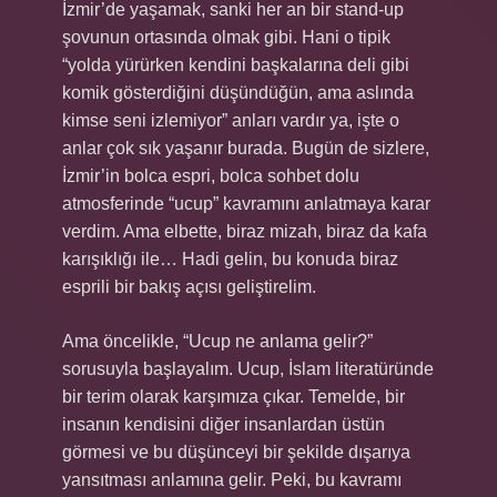
İzmir’de yaşamak, sanki her an bir stand-up
şovunun ortasında olmak gibi. Hani o tipik
“yolda yürürken kendini başkalarına deli gibi
komik gösterdiğini düşündüğün, ama aslında
kimse seni izlemiyor” anları vardır ya, işte o
anlar çok sık yaşanır burada. Bugün de sizlere,
İzmir’in bolca espri, bolca sohbet dolu
atmosferinde “ucup” kavramını anlatmaya karar
verdim. Ama elbette, biraz mizah, biraz da kafa
karışıklığı ile… Hadi gelin, bu konuda biraz
esprili bir bakış açısı geliştirelim.
Ama öncelikle, “Ucup ne anlama gelir?”
sorusuyla başlayalım. Ucup, İslam literatüründe
bir terim olarak karşımıza çıkar. Temelde, bir
insanın kendisini diğer insanlardan üstün
görmesi ve bu düşünceyi bir şekilde dışarıya
yansıtması anlamına gelir. Peki, bu kavramı