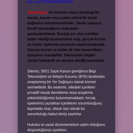
live:.cid.575569c608265c69
Yasal Uyarı:
Bu internet sitesi, herhangi bir
marka, kurum veya şahıs şirketi ile hiçbir
bağlantısı bulunmamaktadır. Sitede yalnızca
kendi hazırladığımız makaleler
paylaşılmaktadır. Burada yer alan içerikler
haber niteliği taşımamakta olup, gerçek kurum
ve kişiler hakkında paylaşım yapılmamaktadır.
Gerçek kurum ve kişiler ile isim benzerlikleri
tamamen tesadüfidir. Sitemizdeki bilgiler
taslak halindedir ve tavsiye niteliği taşımazlar.
Sitemiz, 5651 Sayılı Kanun gereğince Bilgi
Teknolojileri ve İletişim Kurumu (BTK) tarafından
onaylanmış bir Yer Sağlayıcı olarak hizmet
vermektedir. Bu nedenle, sitedeki içerikleri
proaktif olarak denetleme veya araştırma
yükümlülüğümüz bulunmamaktadır. Ancak,
üyelerimiz yazdıkları içeriklerin sorumluluğunu
taşımakta olup, siteye üye olarak bu
sorumluluğu kabul etmiş sayılırlar.
Hukuka ve yasal düzenlemelere aykırı olduğunu
düşündüğünüz içerikleri,