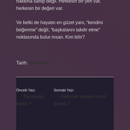
hakkına sahip değil. Herkesin bir yeri var,
herkesin bir değeri var.
Ve belki de hayatın en güzel yanı, “kendini
beğenme” değil, “başkalarını takdir etme”
noktasında bulur insan. Kim bilir?
Tarih:
Makaleler
Önceki Yazı
Sonraki Yazı
Tavalama
Gelecek zaman nedir
nedir ?
örnek ?