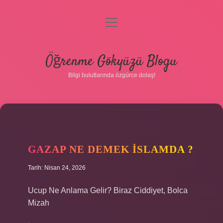
menüyü
aç
Anasayfa
Öğrenme Gökyüzü Blogu
Gizlilik Politikası
Bilgi bulutlarında özgürce dolaş!
Yasal Uyarı
Hakkımızda
GAZAP NE DEMEK ISLAMDA ?
Tarih: Nisan 24, 2026
Ucup Ne Anlama Gelir? Biraz Ciddiyet, Bolca
Mizah