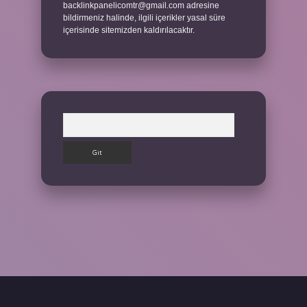
backlinkpanelicomtr@gmail.com
adresine
bildirmeniz halinde, ilgili içerikler yasal süre
içerisinde sitemizden kaldırılacaktır.
Arama
ttps://betexpergir.net/