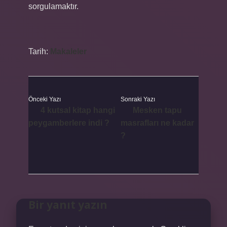
sorgulamaktır.
Tarih:
Makaleler
Önceki Yazı
Sonraki Yazı
4 kutsal kitap hangi
Mesken tapu
peygamberlere indi ?
masrafları ne kadar
?
Bir yanıt yazın