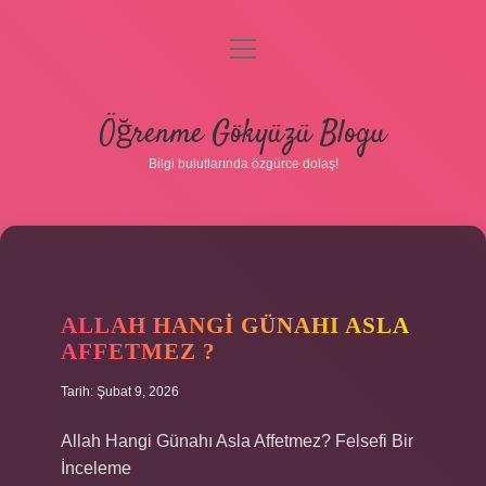
menüyü
aç
Anasayfa
Öğrenme Gökyüzü Blogu
Gizlilik Politikası
Bilgi bulutlarında özgürce dolaş!
Yasal Uyarı
Hakkımızda
ALLAH HANGI GÜNAHI ASLA
AFFETMEZ ?
Tarih: Şubat 9, 2026
Allah Hangi Günahı Asla Affetmez? Felsefi Bir
İnceleme