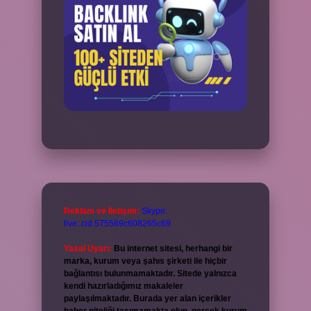
Reklam ve İletişim:
Skype:
live:.cid.575569c608265c69
Yasal Uyarı:
Bu internet sitesi, herhangi bir
marka, kurum veya şahıs şirketi ile hiçbir
bağlantısı bulunmamaktadır. Sitede yalnızca
kendi hazırladığımız makaleler
paylaşılmaktadır. Burada yer alan içerikler