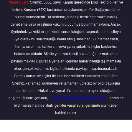
Yasal Uyarı:
Sitemiz, 5651 Sayılı Kanun gereğince Bilgi Teknolojileri ve
İletişim Kurumu (BTK) tarafından onaylanmış bir Yer Sağlayıcı olarak
hizmet vermektedir. Bu nedenle, sitedeki içerikleri proaktif olarak
denetleme veya araştırma yükümlülüğümüz bulunmamaktadır. Ancak,
üyelerimiz yazdıkları içeriklerin sorumluluğunu taşımakta olup, siteye
üye olarak bu sorumluluğu kabul etmiş sayılırlar. Bu internet sitesi,
herhangi bir marka, kurum veya şahıs şirketi ile hiçbir bağlantısı
bulunmamaktadır. Sitede yalnızca kendi hazırladığımız makaleler
paylaşılmaktadır. Burada yer alan içerikler haber niteliği taşımamakta
olup, gerçek kurum ve kişiler hakkında paylaşım yapılmamaktadır.
Gerçek kurum ve kişiler ile isim benzerlikleri tamamen tesadüfidir.
Sitemiz, kar amacı gütmeyen ve tamamen ücretsiz bir bilgi paylaşım
platformudur. Hukuka ve yasal düzenlemelere aykırı olduğunu
düşündüğünüz içerikleri,
backlinkpanelicomtr@gmail.com
adresine
bildirmeniz halinde, ilgili içerikler yasal süre içerisinde sitemizden
kaldırılacaktır.
Scro
to