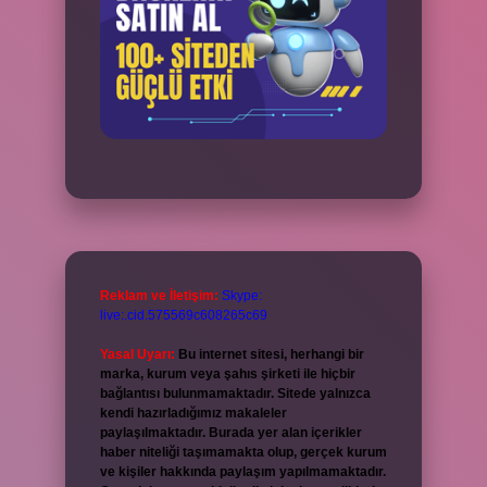
Reklam ve İletişim:
Skype:
live:.cid.575569c608265c69
Yasal Uyarı:
Bu internet sitesi, herhangi bir
marka, kurum veya şahıs şirketi ile hiçbir
bağlantısı bulunmamaktadır. Sitede yalnızca
kendi hazırladığımız makaleler
paylaşılmaktadır. Burada yer alan içerikler
haber niteliği taşımamakta olup, gerçek kurum
ve kişiler hakkında paylaşım yapılmamaktadır.