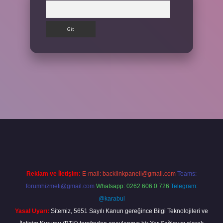
Arama
ps://betexpergir.net/
Reklam ve İletişim:
E-mail:
backlinkpaneli@gmail.com
Teams:
forumhizmeti@gmail.com
Whatsapp: 0262 606 0 726
Telegram:
@karabul
Yasal Uyarı:
Sitemiz, 5651 Sayılı Kanun gereğince Bilgi Teknolojileri ve