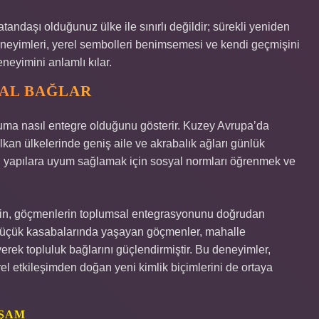
ndaşı olduğunuz ülke ile sınırlı değildir; sürekli yeniden
 deneyimleri, yerel sembolleri benimsemesi ve kendi geçmişini
eyimini anlamlı kılar.
YAL BAĞLAR
opluma nasıl entegre olduğunu gösterir. Kuzey Avrupa’da
an ülkelerinde geniş aile ve akrabalık ağları günlük
lı yapılara uyum sağlamak için sosyal normları öğrenmek ve
rinin, göçmenlerin toplumsal entegrasyonunu doğrudan
n küçük kasabalarında yaşayan göçmenler, mahalle
yerek topluluk bağlarını güçlendirmiştir. Bu deneyimler,
l etkileşimden doğan yeni kimlik biçimlerini de ortaya
AŞAM