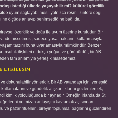
daşı istediği ülkede yaşayabilir mi? kültürel görelilik
ekilde uyum sağlayabilmesi, yalnızca resmi izinlere değil,
rını ne ölçüde anlayıp benimsediğine bağlıdır.
ireysel özerklik ve doğa ile uyum üzerine kuruludur. Bir
vinde hissetmesi, sadece yasal haklarını kullanmasıyla
di yaşam tarzını buna uyarlamasıyla mümkündür. Benzer
 komşuluk ilişkileri oldukça yoğun ve görünürdür; bir AB
meden tam anlamıyla yerleşik hissedemez.
E ETKILEŞIM
 ve dokunulabilir yönleridir. Bir AB vatandaşı için, yerleştiği
al kutlamalarını ve gündelik alışkanlıklarını gözlemlemek,
di kimlik yolculuğunda bir aynadır. Örneğin İrlanda’da St.
n değerlerini ve mizah anlayışını kavramak açısından
ü ve pazar ritüelleri, bireyin toplumsal bağlarını güçlendiren