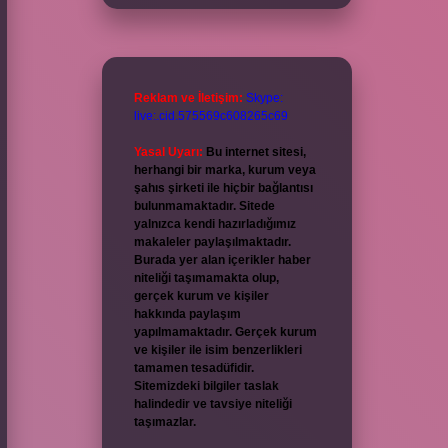
Reklam ve İletişim:
Skype:
live:.cid.575569c608265c69
Yasal Uyarı:
Bu internet sitesi,
herhangi bir marka, kurum veya
şahıs şirketi ile hiçbir bağlantısı
bulunmamaktadır. Sitede
yalnızca kendi hazırladığımız
makaleler paylaşılmaktadır.
Burada yer alan içerikler haber
niteliği taşımamakta olup,
gerçek kurum ve kişiler
hakkında paylaşım
yapılmamaktadır. Gerçek kurum
ve kişiler ile isim benzerlikleri
tamamen tesadüfidir.
Sitemizdeki bilgiler taslak
halindedir ve tavsiye niteliği
taşımazlar.