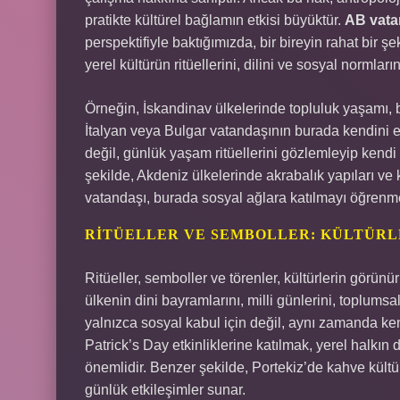
pratikte kültürel bağlamın etkisi büyüktür.
AB vatan
perspektifiyle baktığımızda, bir bireyin rahat bir ş
yerel kültürün ritüellerini, dilini ve sosyal normla
Örneğin, İskandinav ülkelerinde topluluk yaşamı, b
İtalyan veya Bulgar vatandaşının burada kendini e
değil, günlük yaşam ritüellerini gözlemleyip ken
şekilde, Akdeniz ülkelerinde akrabalık yapıları ve
vatandaşı, burada sosyal ağlara katılmayı öğren
RITÜELLER VE SEMBOLLER: KÜLTÜRL
Ritüeller, semboller ve törenler, kültürlerin görünür
ülkenin dini bayramlarını, milli günlerini, toplums
yalnızca sosyal kabul için değil, aynı zamanda ken
Patrick’s Day etkinliklerine katılmak, yerel halkı
önemlidir. Benzer şekilde, Portekiz’de kahve kültür
günlük etkileşimler sunar.