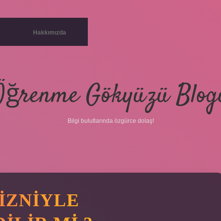
Hakkımızda
Öğrenme Gökyüzü Blog
Bilgi bulutlarında özgürce dolaş!
IZNIYLE