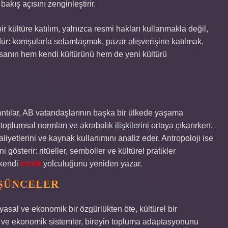
akış açısını zenginleştirir.
r kültüre katılım, yalnızca resmi hakları kullanmakla değil,
ür: komşularla selamlaşmak, pazar alışverişine katılmak,
insanın hem kendi kültürünü hem de yeni kültürü
antılar, AB vatandaşlarının başka bir ülkede yaşama
plumsal normları ve akrabalık ilişkilerini ortaya çıkarırken,
liyetlerini ve kaynak kullanımını analiz eder. Antropoloji ise
 gösterir: ritüeller, semboller ve kültürel pratikler
 kendi
kimlik
yolculuğunu yeniden yazar.
ÜŞÜNCELER
asal ve ekonomik bir özgürlükten öte, kültürel bir
arı ve ekonomik sistemler, bireyin topluma adaptasyonunu