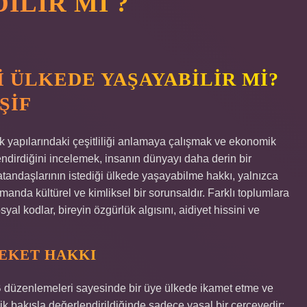
ILIR MI ?
I ÜLKEDE YAŞAYABILIR MI?
ŞIF
lık yapılarındaki çeşitliliği anlamaya çalışmak ve ekonomik
lendirdiğini incelemek, insanın dünyayı daha derin bir
atandaşlarının istediği ülkede yaşayabilme hakkı, yalnızca
anda kültürel ve kimliksel bir sorunsaldır. Farklı toplumlara
al kodlar, bireyin özgürlük algısını, aidiyet hissini ve
EKET HAKKI
AB düzenlemeleri sayesinde bir üye ülkede ikamet etme ve
ik bakışla değerlendirildiğinde sadece yasal bir çerçevedir;