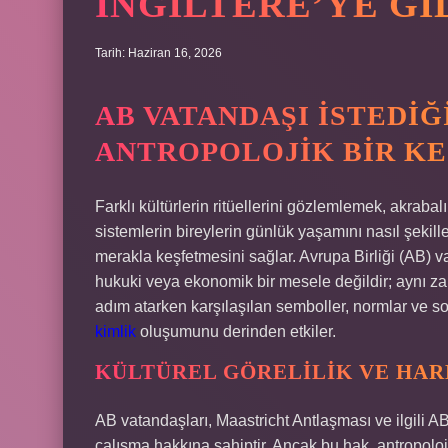
İNGILTERE’YE GID
Tarih: Haziran 16, 2026
AB VATANDAŞI İSTEDIĞ
ANTROPOLOJIK BIR KE
Farklı kültürlerin ritüellerini gözlemlemek, akraba
sistemlerin bireylerin günlük yaşamını nasıl şekil
merakla keşfetmesini sağlar. Avrupa Birliği (AB) v
hukuki veya ekonomik bir mesele değildir; aynı zam
adım atarken karşılaşılan semboller, normlar ve sosy
kimlik
oluşumunu derinden etkiler.
KÜLTÜREL GÖRELILIK VE HAR
AB vatandaşları, Maastricht Antlaşması ve ilgili 
çalışma hakkına sahiptir. Ancak bu hak, antropoloj