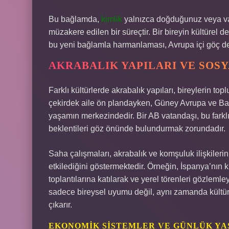
Bu bağlamda,
kimlik
yalnızca doğduğunuz veya vata
müzakere edilen bir süreçtir. Bir bireyin kültürel
bu yeni bağlamla harmanlaması, Avrupa içi göç den
AKRABALIK YAPILARI VE SOS
Farklı kültürlerde akrabalık yapıları, bireylerin t
çekirdek aile ön plandayken, Güney Avrupa ve Balk
yaşamın merkezindedir. Bir AB vatandaşı, bu fark
beklentileri göz önünde bulundurmak zorundadır.
Saha çalışmaları, akrabalık ve komşuluk ilişkile
etkilediğini göstermektedir. Örneğin, İspanya’nı
toplantılarına katılarak ve yerel törenleri gözlemle
sadece bireysel uyumu değil, aynı zamanda kültüre
çıkarır.
EKONOMIK SISTEMLER VE GÜNLÜK Y