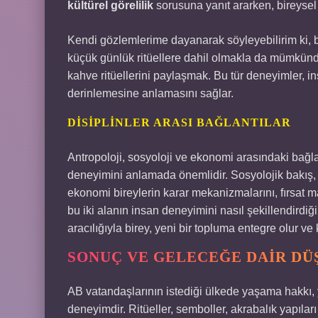
kültürel görelilik
sorusuna yanıt ararken, bireysel b
Kendi gözlemlerime dayanarak söyleyebilirim ki, bi
küçük günlük ritüellere dahil olmakla da mümkünd
kahve ritüellerini paylaşmak. Bu tür deneyimler, 
derinlemesine anlamasını sağlar.
DISIPLINLER ARASI BAĞLANTILAR
Antropoloji, sosyoloji ve ekonomi arasındaki bağl
deneyimini anlamada önemlidir. Sosyolojik bakış, to
ekonomi bireylerin karar mekanizmalarını, fırsat ma
bu iki alanın insan deneyimini nasıl şekillendirdiğini
aracılığıyla birey, yeni bir topluma entegre olur ve
SONUÇ VE GELECEĞE DAIR D
AB vatandaşlarının istediği ülkede yaşama hakkı, y
deneyimdir. Ritüeller, semboller, akrabalık yapıl