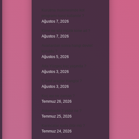
Kurutma makinesinde kot
programı nasıl kullanılır ?
Ağustos 7, 2026
Kime ne söz müzik kime ait ?
Ağustos 7, 2026
Avarlardan sonra hangi devlet
kuruldu ?
Ağustos 5, 2026
Ada Yüzgeç kaç yaşında ?
Ağustos 3, 2026
5 Sınıf araçlar Hangisi ?
Ağustos 3, 2026
Koç ayı ne zaman ?
Temmuz 26, 2026
Askeriyede 3 yıldız ne ?
Temmuz 25, 2026
Karıncalar suda ölür mü ?
Temmuz 24, 2026