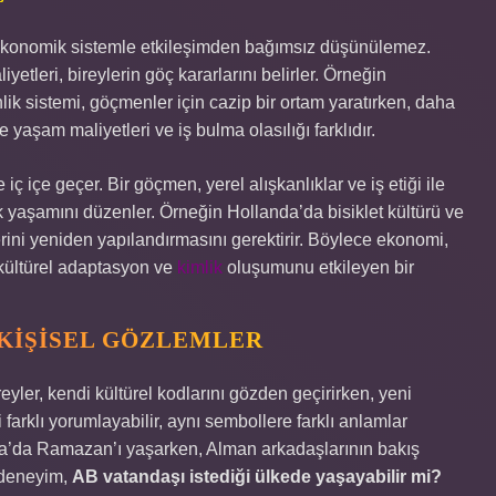
 ekonomik sistemle etkileşimden bağımsız düşünülemez.
iyetleri, bireylerin göç kararlarını belirler. Örneğin
ik sistemi, göçmenler için cazip bir ortam yaratırken, daha
yaşam maliyetleri ve iş bulma olasılığı farklıdır.
iç içe geçer. Bir göçmen, yerel alışkanlıklar ve iş etiği ile
yaşamını düzenler. Örneğin Hollanda’da bisiklet kültürü ve
erini yeniden yapılandırmasını gerektirir. Böylece ekonomi,
 kültürel adaptasyon ve
kimlik
oluşumunu etkileyen bir
 KIŞISEL GÖZLEMLER
yler, kendi kültürel kodlarını gözden geçirirken, yeni
i farklı yorumlayabilir, aynı sembollere farklı anlamlar
nya’da Ramazan’ı yaşarken, Alman arkadaşlarının bakış
u deneyim,
AB vatandaşı istediği ülkede yaşayabilir mi?