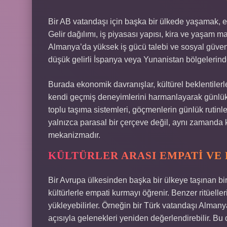
Bir AB vatandaşı için başka bir ülkede yaşamak,
Gelir dağılımı, iş piyasası yapısı, kira ve yaşam mal
Almanya’da yüksek iş gücü talebi ve sosyal güvenl
düşük gelirli İspanya veya Yunanistan bölgelerinde 
Burada ekonomik davranışlar, kültürel beklentilerle 
kendi geçmiş deneyimlerini harmanlayarak günlük 
toplu taşıma sistemleri, göçmenlerin günlük rutinl
yalnızca parasal bir çerçeve değil, aynı zamanda
mekanizmadır.
KÜLTÜRLER ARASI EMPATI VE
Bir Avrupa ülkesinden başka bir ülkeye taşınan bire
kültürlerle empati kurmayı öğrenir. Benzer ritüeller
yükleyebilirler. Örneğin bir Türk vatandaşı Alma
açısıyla gelenekleri yeniden değerlendirebilir. B