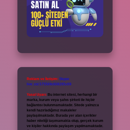
Reklam ve İletişim:
Skype:
live:.cid.575569c608265c69
Yasal Uyarı:
Bu internet sitesi, herhangi bir
marka, kurum veya şahıs şirketi ile hiçbir
bağlantısı bulunmamaktadır. Sitede yalnızca
kendi hazırladığımız makaleler
paylaşılmaktadır. Burada yer alan içerikler
haber niteliği taşımamakta olup, gerçek kurum
ve kişiler hakkında paylaşım yapılmamaktadır.