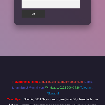
Arama
tps://betexpergir.net/
Reklam ve İletişim:
E-mail:
backlinkpaneli@gmail.com
Teams:
forumhizmeti@gmail.com
Whatsapp: 0262 606 0 726
Telegram:
@karabul
Yasal Uyarı:
Sitemiz, 5651 Sayılı Kanun gereğince Bilgi Teknolojileri ve