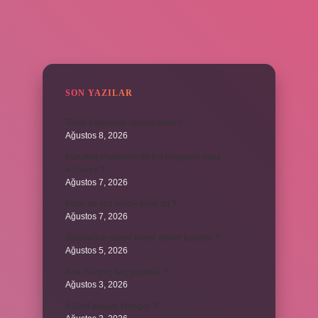
SIDEBAR
SON YAZILAR
Torpil yapmanın cezası nedir ?
Ağustos 8, 2026
Kurutma makinesinde kot programı nasıl
kullanılır ?
Ağustos 7, 2026
Kime ne söz müzik kime ait ?
Ağustos 7, 2026
Avarlardan sonra hangi devlet kuruldu ?
Ağustos 5, 2026
Ada Yüzgeç kaç yaşında ?
Ağustos 3, 2026
5 Sınıf araçlar Hangisi ?