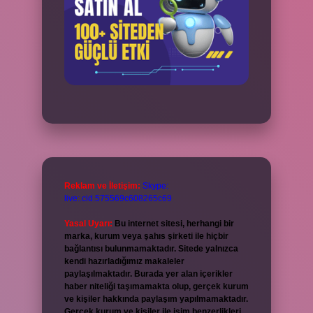
Reklam ve İletişim:
Skype:
live:.cid.575569c608265c69
Yasal Uyarı:
Bu internet sitesi, herhangi bir
marka, kurum veya şahıs şirketi ile hiçbir
bağlantısı bulunmamaktadır. Sitede yalnızca
kendi hazırladığımız makaleler
paylaşılmaktadır. Burada yer alan içerikler
haber niteliği taşımamakta olup, gerçek kurum
ve kişiler hakkında paylaşım yapılmamaktadır.
Gerçek kurum ve kişiler ile isim benzerlikleri