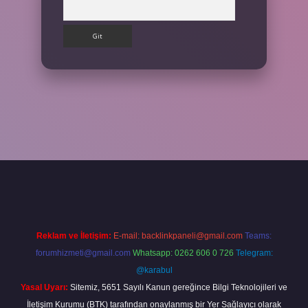
Arama
ps://betexpergir.net/
Reklam ve İletişim:
E-mail:
backlinkpaneli@gmail.com
Teams:
forumhizmeti@gmail.com
Whatsapp: 0262 606 0 726
Telegram:
@karabul
Yasal Uyarı:
Sitemiz, 5651 Sayılı Kanun gereğince Bilgi Teknolojileri ve
İletişim Kurumu (BTK) tarafından onaylanmış bir Yer Sağlayıcı olarak