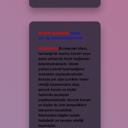
Reklam ve İletişim:
Skype:
live:.cid.575569c608265c69
Yasal Uyarı:
Bu internet sitesi,
herhangi bir marka, kurum veya
şahıs şirketi ile hiçbir bağlantısı
bulunmamaktadır. Sitede
yalnızca kendi hazırladığımız
makaleler paylaşılmaktadır.
Burada yer alan içerikler haber
niteliği taşımamakta olup,
gerçek kurum ve kişiler
hakkında paylaşım
yapılmamaktadır. Gerçek kurum
ve kişiler ile isim benzerlikleri
tamamen tesadüfidir.
Sitemizdeki bilgiler taslak
halindedir ve tavsiye niteliği
taşımazlar.