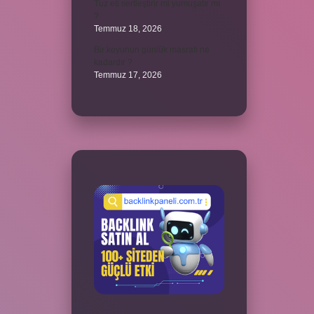
Tuz eti sertleştirir mi yumuşatır mı
?
Temmuz 18, 2026
Bir koyunun günlük masrafı ne
kadardır ?
Temmuz 17, 2026