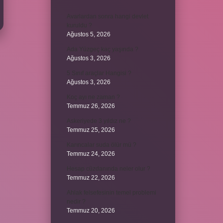
Avarlardan sonra hangi devlet
kuruldu ?
Ağustos 5, 2026
Ada Yüzgeç kaç yaşında ?
Ağustos 3, 2026
5 Sınıf araçlar Hangisi ?
Ağustos 3, 2026
Koç ayı ne zaman ?
Temmuz 26, 2026
Askeriyede 3 yıldız ne ?
Temmuz 25, 2026
Karıncalar suda ölür mü ?
Temmuz 24, 2026
Hesap cüzdanında neler olur ?
Temmuz 22, 2026
Ahlak felsefesinin temel problemi
nedir ?
Temmuz 20, 2026