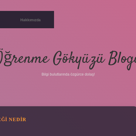
Hakkımızda
Öğrenme Gökyüzü Blog
Bilgi bulutlarında özgürce dolaş!
ĞI NEDIR