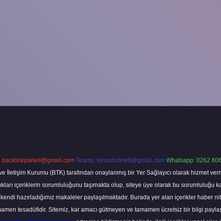
:
backlinkpaneli@gmail.com
Teams:
forumhizmeti@gmail.com
Whatsapp: 0262 606
ve İletişim Kurumu (BTK) tarafından onaylanmış bir Yer Sağlayıcı olarak hizmet verm
rı içeriklerin sorumluluğunu taşımakta olup, siteye üye olarak bu sorumluluğu kabul
a kendi hazırladığımız makaleler paylaşılmaktadır. Burada yer alan içerikler haber 
tamamen tesadüfidir. Sitemiz, kar amacı gütmeyen ve tamamen ücretsiz bir bilgi pay