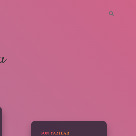
u
SIDEBAR
grandoperabet
ilbetgir.net
betexpe
SON YAZILAR