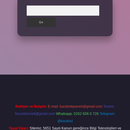
Arama
ps://betexpergir.net/
Reklam ve İletişim:
E-mail:
backlinkpaneli@gmail.com
Teams:
forumhizmeti@gmail.com
Whatsapp: 0262 606 0 726
Telegram:
@karabul
Yasal Uyarı:
Sitemiz, 5651 Sayılı Kanun gereğince Bilgi Teknolojileri ve