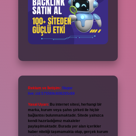
Reklam ve İletişim:
Skype:
live:.cid.575569c608265c69
Yasal Uyarı:
Bu internet sitesi, herhangi bir
marka, kurum veya şahıs şirketi ile hiçbir
bağlantısı bulunmamaktadır. Sitede yalnızca
kendi hazırladığımız makaleler
paylaşılmaktadır. Burada yer alan içerikler
haber niteliği taşımamakta olup, gerçek kurum