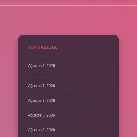
SIDEBAR
SON YAZILAR
Torpil yapmanın cezası nedir ?
Ağustos 8, 2026
Kurutma makinesinde kot programı nasıl
kullanılır ?
Ağustos 7, 2026
Kime ne söz müzik kime ait ?
Ağustos 7, 2026
Avarlardan sonra hangi devlet kuruldu ?
Ağustos 5, 2026
Ada Yüzgeç kaç yaşında ?
Ağustos 3, 2026