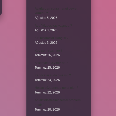
Avarlardan sonra hangi devlet
kuruldu ?
Ağustos 5, 2026
Ada Yüzgeç kaç yaşında ?
Ağustos 3, 2026
5 Sınıf araçlar Hangisi ?
Ağustos 3, 2026
Koç ayı ne zaman ?
Temmuz 26, 2026
Askeriyede 3 yıldız ne ?
Temmuz 25, 2026
Karıncalar suda ölür mü ?
Temmuz 24, 2026
Hesap cüzdanında neler olur ?
Temmuz 22, 2026
Ahlak felsefesinin temel problemi
nedir ?
Temmuz 20, 2026