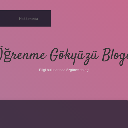
Hakkımızda
Öğrenme Gökyüzü Blog
Bilgi bulutlarında özgürce dolaş!