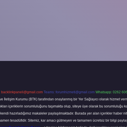
:
backlinkpaneli@gmail.com
Teams:
forumhizmeti@gmail.com
Whatsapp: 0262 606
ve İletişim Kurumu (BTK) tarafından onaylanmış bir Yer Sağlayıcı olarak hizmet verm
rı içeriklerin sorumluluğunu taşımakta olup, siteye üye olarak bu sorumluluğu kabul
a kendi hazırladığımız makaleler paylaşılmaktadır. Burada yer alan içerikler haber 
tamamen tesadüfidir. Sitemiz, kar amacı gütmeyen ve tamamen ücretsiz bir bilgi pay