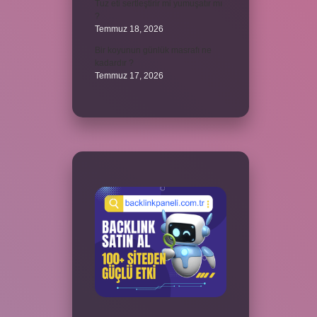
Tuz eti sertleştirir mi yumuşatır mı
?
Temmuz 18, 2026
Bir koyunun günlük masrafı ne
kadardır ?
Temmuz 17, 2026