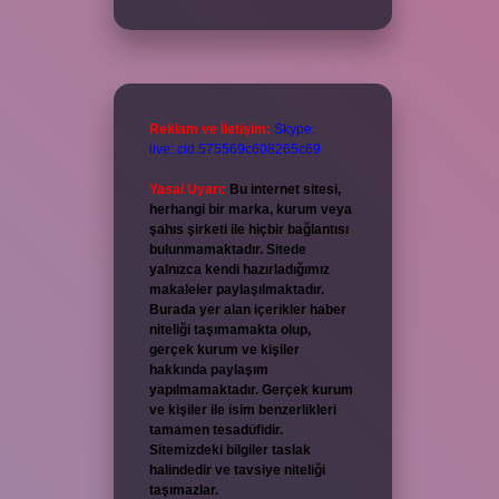
Reklam ve İletişim:
Skype:
live:.cid.575569c608265c69
Yasal Uyarı:
Bu internet sitesi,
herhangi bir marka, kurum veya
şahıs şirketi ile hiçbir bağlantısı
bulunmamaktadır. Sitede
yalnızca kendi hazırladığımız
makaleler paylaşılmaktadır.
Burada yer alan içerikler haber
niteliği taşımamakta olup,
gerçek kurum ve kişiler
hakkında paylaşım
yapılmamaktadır. Gerçek kurum
ve kişiler ile isim benzerlikleri
tamamen tesadüfidir.
Sitemizdeki bilgiler taslak
halindedir ve tavsiye niteliği
taşımazlar.