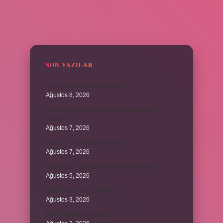
SIDEBAR
SON YAZILAR
Torpil yapmanın cezası nedir ?
Ağustos 8, 2026
Kurutma makinesinde kot programı nasıl
kullanılır ?
Ağustos 7, 2026
Kime ne söz müzik kime ait ?
Ağustos 7, 2026
Avarlardan sonra hangi devlet kuruldu ?
Ağustos 5, 2026
Ada Yüzgeç kaç yaşında ?
Ağustos 3, 2026
5 Sınıf araçlar Hangisi ?