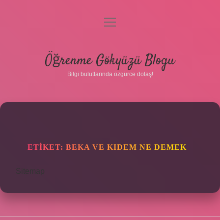
menüyü
aç
Anasayfa
Öğrenme Gökyüzü Blogu
Gizlilik Politikası
Bilgi bulutlarında özgürce dolaş!
Yasal Uyarı
Hakkımızda
ETIKET:
BEKA VE KIDEM NE DEMEK
Sitemap