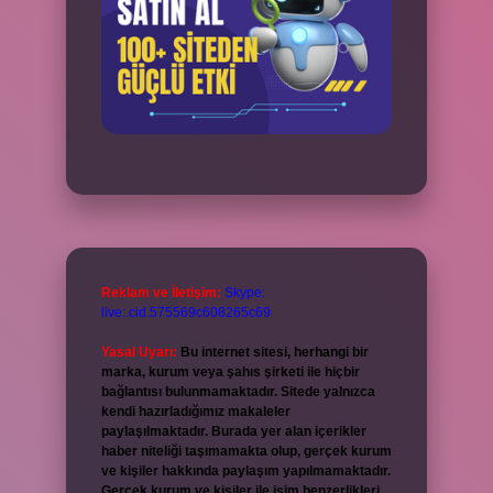
Reklam ve İletişim:
Skype:
live:.cid.575569c608265c69
Yasal Uyarı:
Bu internet sitesi, herhangi bir
marka, kurum veya şahıs şirketi ile hiçbir
bağlantısı bulunmamaktadır. Sitede yalnızca
kendi hazırladığımız makaleler
paylaşılmaktadır. Burada yer alan içerikler
haber niteliği taşımamakta olup, gerçek kurum
ve kişiler hakkında paylaşım yapılmamaktadır.
Gerçek kurum ve kişiler ile isim benzerlikleri