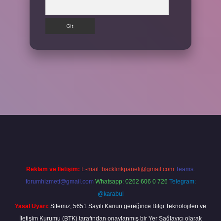
Arama
tps://betexpergir.net/
Reklam ve İletişim:
E-mail:
backlinkpaneli@gmail.com
Teams:
forumhizmeti@gmail.com
Whatsapp: 0262 606 0 726
Telegram:
@karabul
Yasal Uyarı:
Sitemiz, 5651 Sayılı Kanun gereğince Bilgi Teknolojileri ve
İletişim Kurumu (BTK) tarafından onaylanmış bir Yer Sağlayıcı olarak