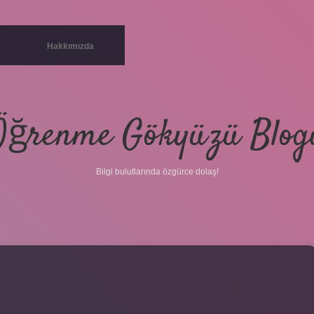
Hakkımızda
Öğrenme Gökyüzü Blog
Bilgi bulutlarında özgürce dolaş!