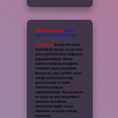
Reklam ve İletişim:
Skype:
live:.cid.575569c608265c69
Yasal Uyarı:
Bu internet sitesi,
herhangi bir marka, kurum veya
şahıs şirketi ile hiçbir bağlantısı
bulunmamaktadır. Sitede
yalnızca kendi hazırladığımız
makaleler paylaşılmaktadır.
Burada yer alan içerikler haber
niteliği taşımamakta olup,
gerçek kurum ve kişiler
hakkında paylaşım
yapılmamaktadır. Gerçek kurum
ve kişiler ile isim benzerlikleri
tamamen tesadüfidir.
Sitemizdeki bilgiler taslak
halindedir ve tavsiye niteliği
taşımazlar.