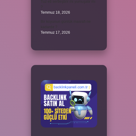
Tuz eti sertleştirir mi yumuşatır mı
?
Temmuz 18, 2026
Bir koyunun günlük masrafı ne
kadardır ?
Temmuz 17, 2026