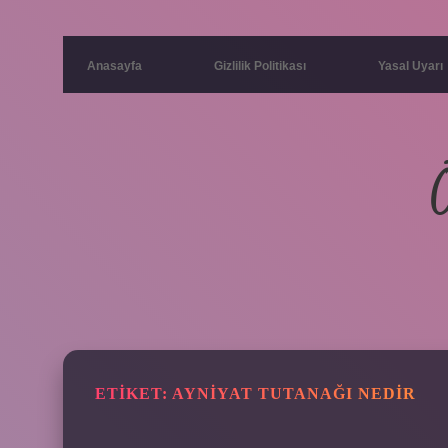
Anasayfa
Gizlilik Politikası
Yasal Uyarı
ETIKET:
AYNIYAT TUTANAĞI NEDIR