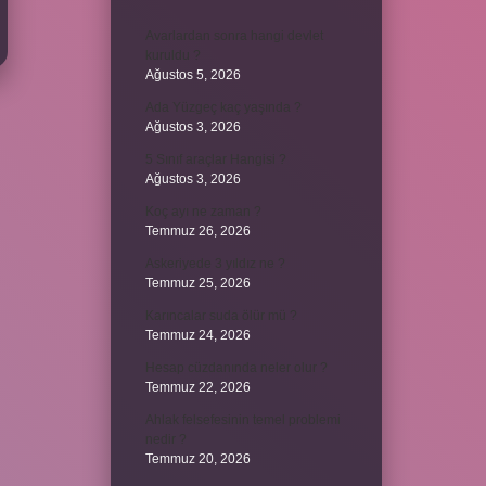
Avarlardan sonra hangi devlet
kuruldu ?
Ağustos 5, 2026
Ada Yüzgeç kaç yaşında ?
Ağustos 3, 2026
5 Sınıf araçlar Hangisi ?
Ağustos 3, 2026
Koç ayı ne zaman ?
Temmuz 26, 2026
Askeriyede 3 yıldız ne ?
Temmuz 25, 2026
Karıncalar suda ölür mü ?
Temmuz 24, 2026
Hesap cüzdanında neler olur ?
Temmuz 22, 2026
Ahlak felsefesinin temel problemi
nedir ?
Temmuz 20, 2026