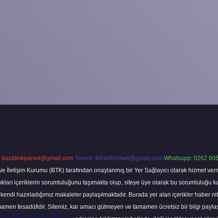
:
backlinkpaneli@gmail.com
Teams:
forumhizmeti@gmail.com
Whatsapp: 0262 606
ve İletişim Kurumu (BTK) tarafından onaylanmış bir Yer Sağlayıcı olarak hizmet verm
rı içeriklerin sorumluluğunu taşımakta olup, siteye üye olarak bu sorumluluğu kabul
a kendi hazırladığımız makaleler paylaşılmaktadır. Burada yer alan içerikler haber 
tamamen tesadüfidir. Sitemiz, kar amacı gütmeyen ve tamamen ücretsiz bir bilgi pay