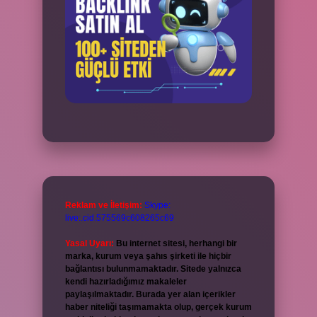
Reklam ve İletişim:
Skype:
live:.cid.575569c608265c69
Yasal Uyarı:
Bu internet sitesi, herhangi bir
marka, kurum veya şahıs şirketi ile hiçbir
bağlantısı bulunmamaktadır. Sitede yalnızca
kendi hazırladığımız makaleler
paylaşılmaktadır. Burada yer alan içerikler
haber niteliği taşımamakta olup, gerçek kurum