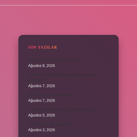
SIDEBAR
SON YAZILAR
Torpil yapmanın cezası nedir ?
Ağustos 8, 2026
Kurutma makinesinde kot programı nasıl
kullanılır ?
Ağustos 7, 2026
Kime ne söz müzik kime ait ?
Ağustos 7, 2026
Avarlardan sonra hangi devlet kuruldu ?
Ağustos 5, 2026
Ada Yüzgeç kaç yaşında ?
Ağustos 3, 2026