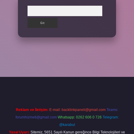
Arama
tps://betexpergir.net/
Reklam ve İletişim:
E-mail:
backlinkpaneli@gmail.com
Teams:
forumhizmeti@gmail.com
Whatsapp: 0262 606 0 726
Telegram:
@karabul
Yasal Uyarı:
Sitemiz, 5651 Sayılı Kanun gereğince Bilgi Teknolojileri ve