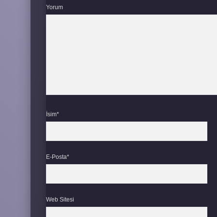
Yorum
İsim*
E-Posta*
Web Sitesi