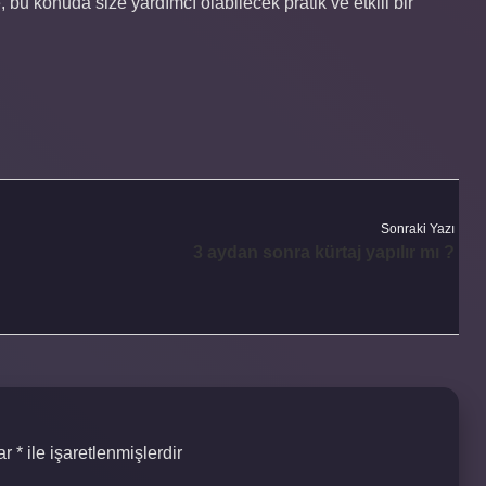
e, bu konuda size yardımcı olabilecek pratik ve etkili bir
Sonraki Yazı
3 aydan sonra kürtaj yapılır mı ?
lar
*
ile işaretlenmişlerdir