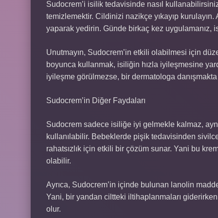
Sudocrem’i isilik tedavisinde nasıl kullanabilirsini
temizlemektir. Cildinizi nazikçe yıkayıp kurulayın
yaparak yedirin. Günde birkaç kez uygulamanız, isi
Unutmayın, Sudocrem’in etkili olabilmesi için düz
boyunca kullanmak, isiliğin hızla iyileşmesine yardı
iyileşme görülmezse, bir dermatologa danışmakta 
Sudocrem’in Diğer Faydaları
Sudocrem sadece isiliğe iyi gelmekle kalmaz, aynı 
kullanılabilir. Bebeklerde pişik tedavisinden sivilce
rahatsızlık için etkili bir çözüm sunar. Yani bu k
olabilir.
Ayrıca, Sudocrem’in içinde bulunan lanolin maddesi c
Yani, bir yandan ciltteki iltihaplanmaları giderir
olur.