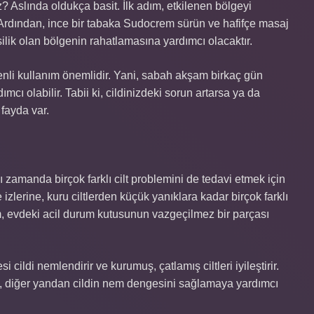
z? Aslında oldukça basit. İlk adım, etkilenen bölgeyi
. Ardından, ince bir tabaka Sudocrem sürün ve hafifçe masaj
lik olan bölgenin rahatlamasına yardımcı olacaktır.
enli kullanım önemlidir. Yani, sabah akşam birkaç gün
mcı olabilir. Tabii ki, cildinizdeki sorun artarsa ya da
fayda var.
zamanda birçok farklı cilt problemini de tedavi etmek için
 izlerine, kuru ciltlerden küçük yanıklara kadar birçok farklı
rem, evdeki acil durum kutusunun vazgeçilmez bir parçası
ildi nemlendirir ve kurumuş, çatlamış ciltleri iyileştirir.
ken, diğer yandan cildin nem dengesini sağlamaya yardımcı