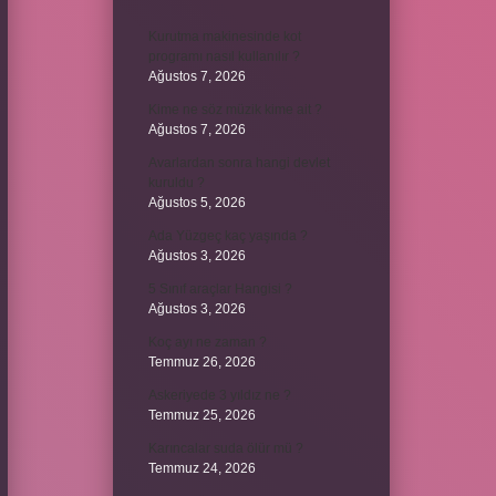
Kurutma makinesinde kot
programı nasıl kullanılır ?
Ağustos 7, 2026
Kime ne söz müzik kime ait ?
Ağustos 7, 2026
Avarlardan sonra hangi devlet
kuruldu ?
Ağustos 5, 2026
Ada Yüzgeç kaç yaşında ?
Ağustos 3, 2026
5 Sınıf araçlar Hangisi ?
Ağustos 3, 2026
Koç ayı ne zaman ?
Temmuz 26, 2026
Askeriyede 3 yıldız ne ?
Temmuz 25, 2026
Karıncalar suda ölür mü ?
Temmuz 24, 2026