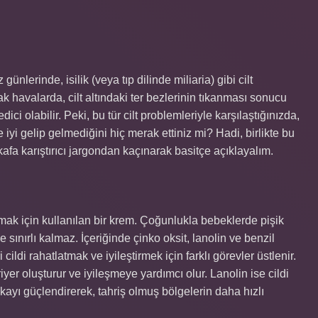
nlerinde, isilik (veya tıp dilinde miliaria) gibi cilt
cak havalarda, cilt altındaki ter bezlerinin tıkanması sonucu
ici olabilir. Peki, bu tür cilt problemleriyle karşılaştığınızda,
yi gelip gelmediğini hiç merak ettiniz mi? Hadi, birlikte bu
kafa karıştırıcı jargondan kaçınarak basitçe açıklayalım.
mak için kullanılan bir krem. Çoğunlukla bebeklerde pişik
e sınırlı kalmaz. İçeriğinde çinko oksit, lanolin ve benzil
ildi rahatlatmak ve iyileştirmek için farklı görevler üstlenir.
riyer oluşturur ve iyileşmeye yardımcı olur. Lanolin ise cildi
kayı güçlendirerek, tahriş olmuş bölgelerin daha hızlı