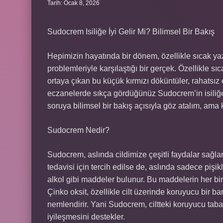
Tarih: Ocak 8, 2026
Sudocrem Isiliğe İyi Gelir Mi? Bilimsel Bir Bakış
Hepimizin hayatında bir dönem, özellikle sıcak yaz gü
problemleriyle karşılaştığı bir gerçek. Özellikle sı
ortaya çıkan bu küçük kırmızı döküntüler, rahatsız ed
eczanelerde sıkça gördüğünüz Sudocrem’in isiliğe i
soruya bilimsel bir bakış açısıyla göz atalım, ama 
Sudocrem Nedir?
Sudocrem, aslında cildimize çeşitli faydalar sağla
tedavisi için tercih edilse de, aslında sadece pişikl
alkol gibi maddeler bulunur. Bu maddelerin her biri c
Çinko oksit, özellikle cilt üzerinde koruyucu bir ba
nemlendirir. Yani Sudocrem, ciltteki koruyucu taba
iyileşmesini destekler.