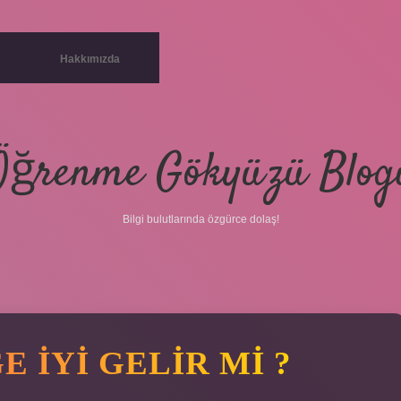
Hakkımızda
Öğrenme Gökyüzü Blog
Bilgi bulutlarında özgürce dolaş!
 IYI GELIR MI ?