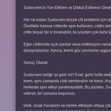
Sudocrem’in Yan Etkileri ve Dikkat Edilmesi Gere
Her ne kadar Sudocrem birçok cilt problemi için etki
Özellikle hassas ciltlerde aşırı kullanımı, cildin da
ciltte beyaz bir iz bırakabilir, bu yüzden çok fazla
Eğer cildinizde açık yaralar veya enfeksiyon var
danışmalısınız. Ayrıca, kremi göz çevresine uygul
Sonuç Olarak
Sudocrem isiliğe iyi gelir mi? Evet, gelir! Isilik n
krem, aynı zamanda cildi nemlendirir ve korur. Anca
herkeste aynı etkiyi yaratmayabilir. Bu yüzden, S
ederse, bir uzmana başvurun.
Isilik, sıcak havaların ve nemin etkisiyle ortaya çı