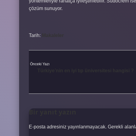
yöntemleriyle rahatça iyileştirilebilir. Sudocrem is
çözüm sunuyor.
Tarih:
Makaleler
Önceki Yazı
Türkiye’nin en iyi tıp üniversitesi hangisi ?
Bir yanıt yazın
E-posta adresiniz yayınlanmayacak.
Gerekli alan