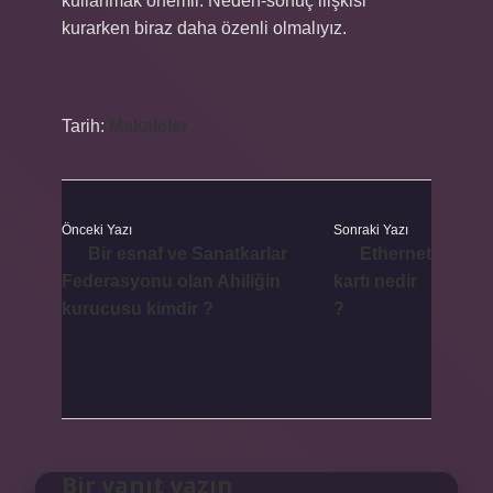
kullanmak önemli. Neden-sonuç ilişkisi
kurarken biraz daha özenli olmalıyız.
Tarih:
Makaleler
Önceki Yazı
Sonraki Yazı
Bir esnaf ve Sanatkarlar
Ethernet
Federasyonu olan Ahiliğin
kartı nedir
kurucusu kimdir ?
?
Bir yanıt yazın