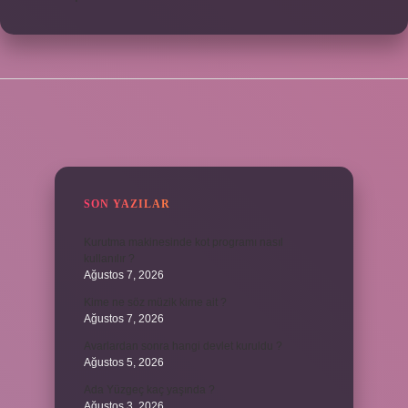
SIDEBAR
SON YAZILAR
Kurutma makinesinde kot programı nasıl
kullanılır ?
Ağustos 7, 2026
Kime ne söz müzik kime ait ?
Ağustos 7, 2026
Avarlardan sonra hangi devlet kuruldu ?
Ağustos 5, 2026
Ada Yüzgeç kaç yaşında ?
Ağustos 3, 2026