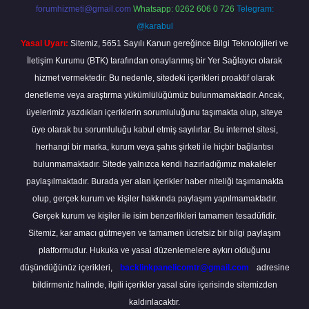
forumhizmeti@gmail.com
Whatsapp: 0262 606 0 726
Telegram:
@karabul
Yasal Uyarı:
Sitemiz, 5651 Sayılı Kanun gereğince Bilgi Teknolojileri ve
İletişim Kurumu (BTK) tarafından onaylanmış bir Yer Sağlayıcı olarak
hizmet vermektedir. Bu nedenle, sitedeki içerikleri proaktif olarak
denetleme veya araştırma yükümlülüğümüz bulunmamaktadır. Ancak,
üyelerimiz yazdıkları içeriklerin sorumluluğunu taşımakta olup, siteye
üye olarak bu sorumluluğu kabul etmiş sayılırlar. Bu internet sitesi,
herhangi bir marka, kurum veya şahıs şirketi ile hiçbir bağlantısı
bulunmamaktadır. Sitede yalnızca kendi hazırladığımız makaleler
paylaşılmaktadır. Burada yer alan içerikler haber niteliği taşımamakta
olup, gerçek kurum ve kişiler hakkında paylaşım yapılmamaktadır.
Gerçek kurum ve kişiler ile isim benzerlikleri tamamen tesadüfidir.
Sitemiz, kar amacı gütmeyen ve tamamen ücretsiz bir bilgi paylaşım
platformudur. Hukuka ve yasal düzenlemelere aykırı olduğunu
düşündüğünüz içerikleri,
backlinkpanelicomtr@gmail.com
adresine
bildirmeniz halinde, ilgili içerikler yasal süre içerisinde sitemizden
kaldırılacaktır.