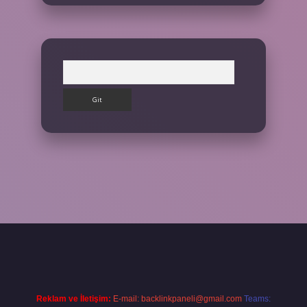
Arama
r.net/
Reklam ve İletişim:
E-mail:
backlinkpaneli@gmail.com
Teams: