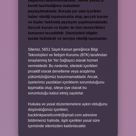
bağlantısı bulunmamaktadır. Sitede yalnızca
kendi hazırladığımız makaleler
paylaşılmaktadır. Burada yer alan içerikler
haber niteliği taşımamakta olup, gerçek kurum
ve kişiler hakkında paylaşım yapılmamaktadır.
Gerçek kurum ve kişiler ile isim benzerlikleri
tamamen tesadüfidir. Sitemizdeki bilgiler
taslak halindedir ve tavsiye niteliği taşımazlar.
Sitemiz, 5651 Sayılı Kanun gereğince Bilgi
Teknolojileri ve İletişim Kurumu (BTK) tarafından
onaylanmış bir Yer Sağlayıcı olarak hizmet
vermektedir. Bu nedenle, sitedeki içerikleri
proaktif olarak denetleme veya araştırma
yükümlülüğümüz bulunmamaktadır. Ancak,
üyelerimiz yazdıkları içeriklerin sorumluluğunu
taşımakta olup, siteye üye olarak bu
sorumluluğu kabul etmiş sayılırlar.
Hukuka ve yasal düzenlemelere aykırı olduğunu
düşündüğünüz içerikleri,
backlinkpanelicomtr@gmail.com
adresine
bildirmeniz halinde, ilgili içerikler yasal süre
içerisinde sitemizden kaldırılacaktır.