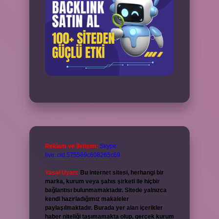
Reklam ve İletişim:
Skype:
live:.cid.575569c608265c69
Yasal Uyarı:
Bu internet sitesi, herhangi bir
marka, kurum veya şahıs şirketi ile hiçbir
bağlantısı bulunmamaktadır. Sitede yalnızca
kendi hazırladığımız makaleler
paylaşılmaktadır. Burada yer alan içerikler
haber niteliği taşımamakta olup, gerçek kurum