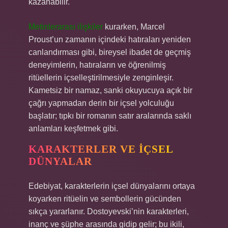
kazanabilir.
Metinlerarası ilişkiler
kurarken, Marcel
Proust’un zamanın içindeki hatıraları yeniden
canlandırması gibi, bireysel ibadet de geçmiş
deneyimlerin, hatıraların ve öğrenilmiş
ritüellerin içselleştirilmesiyle zenginleşir.
Kametsiz bir namaz, sanki okuyucuya açık bir
çağrı yapmadan derin bir içsel yolculuğu
başlatır; tıpkı bir romanın satır aralarında saklı
anlamları keşfetmek gibi.
KARAKTERLER VE İÇSEL
DÜNYALAR
Edebiyat, karakterlerin içsel dünyalarını ortaya
koyarken ritüelin ve sembollerin gücünden
sıkça yararlanır. Dostoyevski’nin karakterleri,
inanç ve şüphe arasında gidip gelir; bu ikili,