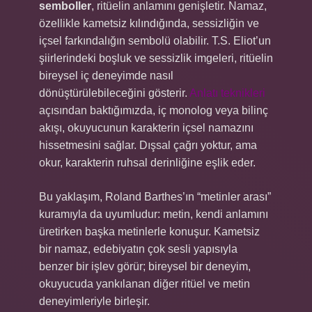
semboller
, ritüelin anlamını genişletir. Namaz,
özellikle kametsiz kılındığında, sessizliğin ve
içsel farkındalığın sembolü olabilir. T.S. Eliot’un
şiirlerindeki boşluk ve sessizlik imgeleri, ritüelin
bireysel iç deneyimde nasıl
dönüştürülebileceğini gösterir.
Anlatı teknikleri
açısından baktığımızda, iç monolog veya bilinç
akışı, okuyucunun karakterin içsel namazını
hissetmesini sağlar. Dışsal çağrı yoktur, ama
okur, karakterin ruhsal derinliğine eşlik eder.
Bu yaklaşım, Roland Barthes’ın “metinler arası”
kuramıyla da uyumludur: metin, kendi anlamını
üretirken başka metinlerle konuşur. Kametsiz
bir namaz, edebiyatın çok sesli yapısıyla
benzer bir işlev görür; bireysel bir deneyim,
okuyucuda yankılanan diğer ritüel ve metin
deneyimleriyle birleşir.