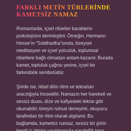
FARKLI METIN TÜRLERINDE
KAMETSIZ NAMAZ
Romanlarda, içsel ritüeller karakterin
psikolojisini derinleştirir. Örneğin, Hermann
Hesse’in “Siddhartha”sında, bireysel
meditasyon ve içsel yolculuk, toplumsal
ritüellere bağlı olmadan anlam kazanır. Burada
kamet, topluluk çağrısı yerine, içsel bir
farkındalık sembolüdür.
Şiirde ise, ritüel dilin ritmi ve tekrarları
aracılığıyla hissedilir. Namazın her hareketi ve
sessiz duası, dize ve kafiyedeki tekrar gibi
okunabilir; bireyin ruhsal deneyimi, okuyucu
tarafından bir ritim olarak algılanır. Bu
bağlamda, kametsiz namaz, sessiz bir şiirin
kendi iç ritmini yaratmasıyla paralellik taşır.