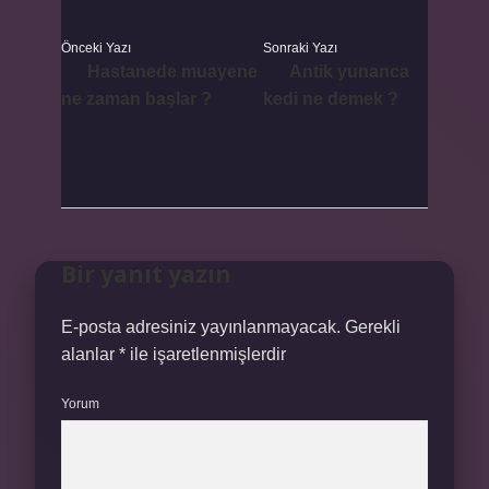
Önceki Yazı
Sonraki Yazı
Hastanede muayene
Antik yunanca
ne zaman başlar ?
kedi ne demek ?
Bir yanıt yazın
E-posta adresiniz yayınlanmayacak.
Gerekli
alanlar
*
ile işaretlenmişlerdir
Yorum