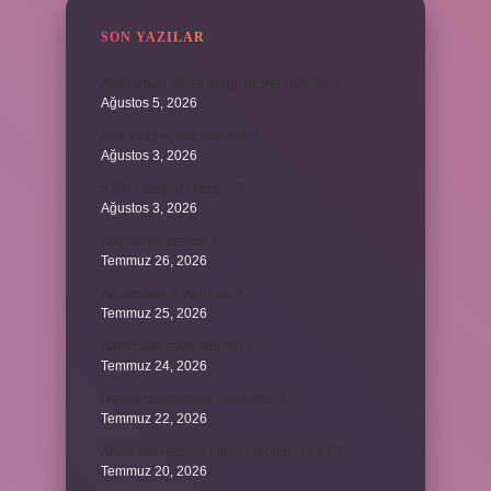
SON YAZILAR
Avarlardan sonra hangi devlet kuruldu ?
Ağustos 5, 2026
Ada Yüzgeç kaç yaşında ?
Ağustos 3, 2026
5 Sınıf araçlar Hangisi ?
Ağustos 3, 2026
Koç ayı ne zaman ?
Temmuz 26, 2026
Askeriyede 3 yıldız ne ?
Temmuz 25, 2026
Karıncalar suda ölür mü ?
Temmuz 24, 2026
Hesap cüzdanında neler olur ?
Temmuz 22, 2026
Ahlak felsefesinin temel problemi nedir ?
Temmuz 20, 2026