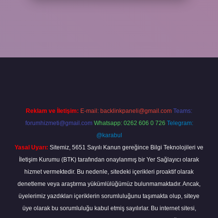
et
betexper
https://betexpergir.net/
Reklam ve İletişim:
E-mail:
backlinkpaneli@gmail.com
Teams:
forumhizmeti@gmail.com
Whatsapp: 0262 606 0 726
Telegram:
@karabul
Yasal Uyarı:
Sitemiz, 5651 Sayılı Kanun gereğince Bilgi Teknolojileri ve
İletişim Kurumu (BTK) tarafından onaylanmış bir Yer Sağlayıcı olarak
hizmet vermektedir. Bu nedenle, sitedeki içerikleri proaktif olarak
denetleme veya araştırma yükümlülüğümüz bulunmamaktadır. Ancak,
üyelerimiz yazdıkları içeriklerin sorumluluğunu taşımakta olup, siteye
üye olarak bu sorumluluğu kabul etmiş sayılırlar. Bu internet sitesi,