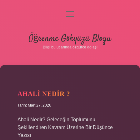
menüyü
aç
Anasayfa
Öğrenme Gökyüzü Blogu
Gizlilik Politikası
Bilgi bulutlarında özgürce dolaş!
Yasal Uyarı
Hakkımızda
AHALI NEDIR ?
Tarih: Mart 27, 2026
Ahali Nedir? Geleceğin Toplumunu
Şekillendiren Kavram Üzerine Bir Düşünce
Yazısı