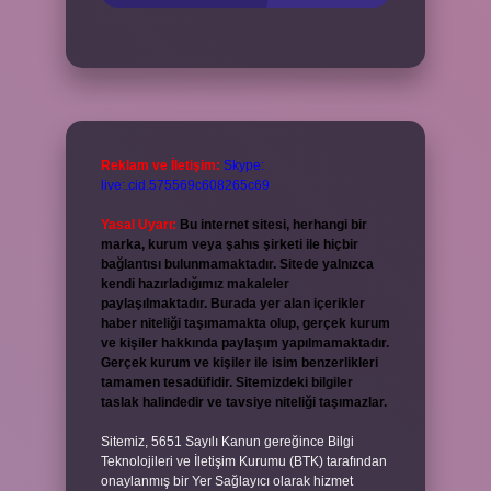
Reklam ve İletişim:
Skype:
live:.cid.575569c608265c69
Yasal Uyarı:
Bu internet sitesi, herhangi bir
marka, kurum veya şahıs şirketi ile hiçbir
bağlantısı bulunmamaktadır. Sitede yalnızca
kendi hazırladığımız makaleler
paylaşılmaktadır. Burada yer alan içerikler
haber niteliği taşımamakta olup, gerçek kurum
ve kişiler hakkında paylaşım yapılmamaktadır.
Gerçek kurum ve kişiler ile isim benzerlikleri
tamamen tesadüfidir. Sitemizdeki bilgiler
taslak halindedir ve tavsiye niteliği taşımazlar.
Sitemiz, 5651 Sayılı Kanun gereğince Bilgi
Teknolojileri ve İletişim Kurumu (BTK) tarafından
onaylanmış bir Yer Sağlayıcı olarak hizmet