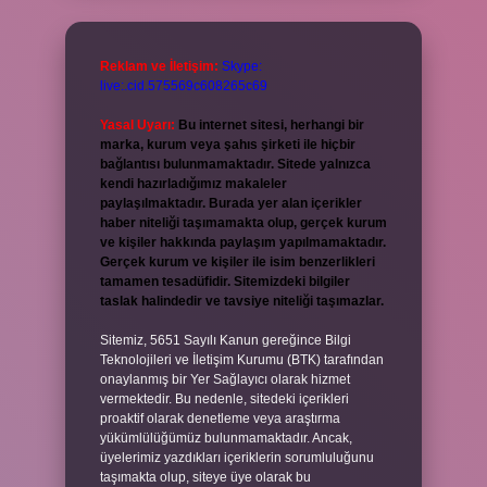
Reklam ve İletişim:
Skype:
live:.cid.575569c608265c69
Yasal Uyarı:
Bu internet sitesi, herhangi bir
marka, kurum veya şahıs şirketi ile hiçbir
bağlantısı bulunmamaktadır. Sitede yalnızca
kendi hazırladığımız makaleler
paylaşılmaktadır. Burada yer alan içerikler
haber niteliği taşımamakta olup, gerçek kurum
ve kişiler hakkında paylaşım yapılmamaktadır.
Gerçek kurum ve kişiler ile isim benzerlikleri
tamamen tesadüfidir. Sitemizdeki bilgiler
taslak halindedir ve tavsiye niteliği taşımazlar.
Sitemiz, 5651 Sayılı Kanun gereğince Bilgi
Teknolojileri ve İletişim Kurumu (BTK) tarafından
onaylanmış bir Yer Sağlayıcı olarak hizmet
vermektedir. Bu nedenle, sitedeki içerikleri
proaktif olarak denetleme veya araştırma
yükümlülüğümüz bulunmamaktadır. Ancak,
üyelerimiz yazdıkları içeriklerin sorumluluğunu
taşımakta olup, siteye üye olarak bu