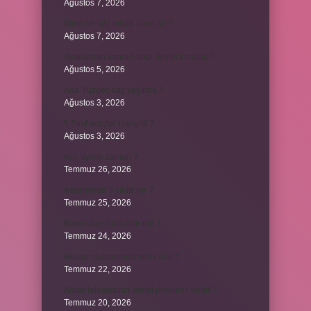
Ağustos 7, 2026
Kime ne söz müzik kime ait ?
Ağustos 7, 2026
Avarlardan sonra hangi devlet kuruldu ?
Ağustos 5, 2026
Ada Yüzgeç kaç yaşında ?
Ağustos 3, 2026
5 Sınıf araçlar Hangisi ?
Ağustos 3, 2026
Koç ayı ne zaman ?
Temmuz 26, 2026
Askeriyede 3 yıldız ne ?
Temmuz 25, 2026
Karıncalar suda ölür mü ?
Temmuz 24, 2026
Hesap cüzdanında neler olur ?
Temmuz 22, 2026
Ahlak felsefesinin temel problemi nedir ?
Temmuz 20, 2026