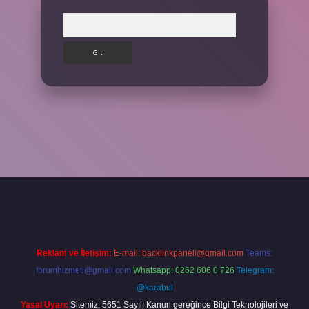
Arama
ps://betexpergir.net/
Reklam ve İletişim:
E-mail:
backlinkpaneli@gmail.com
Teams:
forumhizmeti@gmail.com
Whatsapp: 0262 606 0 726
Telegram:
@karabul
Yasal Uyarı:
Sitemiz, 5651 Sayılı Kanun gereğince Bilgi Teknolojileri ve