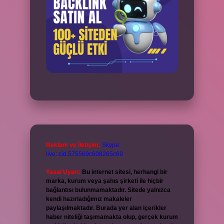
Reklam ve İletişim:
Skype:
live:.cid.575569c608265c69
Yasal Uyarı:
Bu internet sitesi, herhangi bir
marka, kurum veya şahıs şirketi ile hiçbir
bağlantısı bulunmamaktadır. Sitede yalnızca
kendi hazırladığımız makaleler
paylaşılmaktadır. Burada yer alan içerikler
haber niteliği taşımamakta olup, gerçek kurum