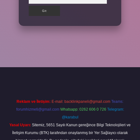
betexpergir.net/
Reklam ve İletişim:
E-mail:
backlinkpaneli@gmail.com
Teams:
forumhizmeti@gmail.com
Whatsapp: 0262 606 0 726
Telegram:
@karabul
Yasal Uyarı:
Sitemiz, 5651 Sayılı Kanun gereğince Bilgi Teknolojileri ve
İletişim Kurumu (BTK) tarafından onaylanmış bir Yer Sağlayıcı olarak