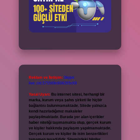
Reklam ve İletişim:
Skype:
live:.cid.575569c608265c69
Yasal Uyarı:
Bu internet sitesi, herhangi bir
marka, kurum veya şahıs şirketi ile hiçbir
bağlantısı bulunmamaktadır. Sitede yalnızca
kendi hazırladığımız makaleler
paylaşılmaktadır. Burada yer alan içerikler
haber niteliği taşımamakta olup, gerçek kurum
ve kişiler hakkında paylaşım yapılmamaktadır.
Gerçek kurum ve kişiler ile isim benzerlikleri
tamamen tesadüfidir. Sitemizdeki bilgiler