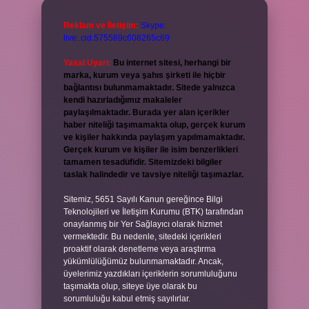
Reklam ve İletişim:
Skype:
live:.cid.575569c608265c69
Yasal Uyarı:
Bu internet sitesi, herhangi bir
marka, kurum veya şahıs şirketi ile hiçbir
bağlantısı bulunmamaktadır. Sitede yalnızca
kendi hazırladığımız makaleler
paylaşılmaktadır. Burada yer alan içerikler
haber niteliği taşımamakta olup, gerçek kurum
ve kişiler hakkında paylaşım yapılmamaktadır.
Gerçek kurum ve kişiler ile isim benzerlikleri
tamamen tesadüfidir. Sitemizdeki bilgiler
taslak halindedir ve tavsiye niteliği taşımazlar.
Sitemiz, 5651 Sayılı Kanun gereğince Bilgi
Teknolojileri ve İletişim Kurumu (BTK) tarafından
onaylanmış bir Yer Sağlayıcı olarak hizmet
vermektedir. Bu nedenle, sitedeki içerikleri
proaktif olarak denetleme veya araştırma
yükümlülüğümüz bulunmamaktadır. Ancak,
üyelerimiz yazdıkları içeriklerin sorumluluğunu
taşımakta olup, siteye üye olarak bu
sorumluluğu kabul etmiş sayılırlar.