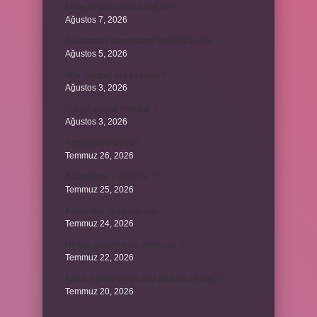
Kime ne söz müzik kime ait ?
Ağustos 7, 2026
Avarlardan sonra hangi devlet kuruldu ?
Ağustos 5, 2026
Ada Yüzgeç kaç yaşında ?
Ağustos 3, 2026
5 Sınıf araçlar Hangisi ?
Ağustos 3, 2026
Koç ayı ne zaman ?
Temmuz 26, 2026
Askeriyede 3 yıldız ne ?
Temmuz 25, 2026
Karıncalar suda ölür mü ?
Temmuz 24, 2026
Hesap cüzdanında neler olur ?
Temmuz 22, 2026
Ahlak felsefesinin temel problemi nedir ?
Temmuz 20, 2026