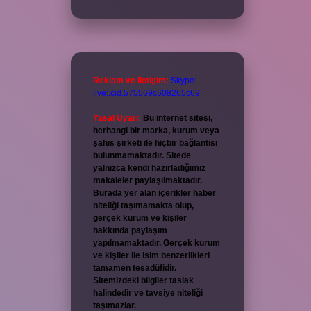
Reklam ve İletişim:
Skype:
live:.cid.575569c608265c69
Yasal Uyarı:
Bu internet sitesi,
herhangi bir marka, kurum veya
şahıs şirketi ile hiçbir bağlantısı
bulunmamaktadır. Sitede
yalnızca kendi hazırladığımız
makaleler paylaşılmaktadır.
Burada yer alan içerikler haber
niteliği taşımamakta olup,
gerçek kurum ve kişiler
hakkında paylaşım
yapılmamaktadır. Gerçek kurum
ve kişiler ile isim benzerlikleri
tamamen tesadüfidir.
Sitemizdeki bilgiler taslak
halindedir ve tavsiye niteliği
taşımazlar.