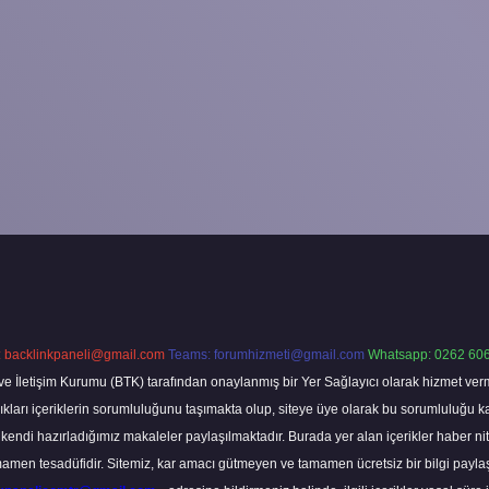
:
backlinkpaneli@gmail.com
Teams:
forumhizmeti@gmail.com
Whatsapp: 0262 606
ve İletişim Kurumu (BTK) tarafından onaylanmış bir Yer Sağlayıcı olarak hizmet verm
rı içeriklerin sorumluluğunu taşımakta olup, siteye üye olarak bu sorumluluğu kabul
a kendi hazırladığımız makaleler paylaşılmaktadır. Burada yer alan içerikler haber 
tamamen tesadüfidir. Sitemiz, kar amacı gütmeyen ve tamamen ücretsiz bir bilgi pay