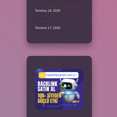
Tuz eti sertleştirir mi yumuşatır mı
?
Temmuz 18, 2026
Bir koyunun günlük masrafı ne
kadardır ?
Temmuz 17, 2026