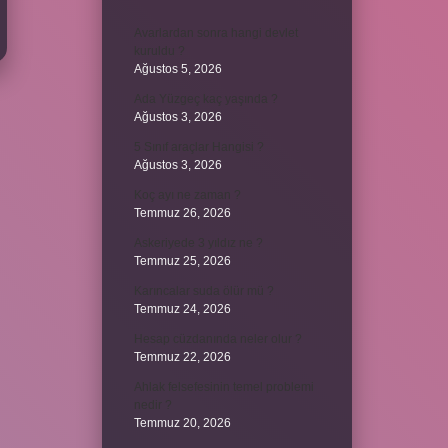
Avarlardan sonra hangi devlet
kuruldu ?
Ağustos 5, 2026
Ada Yüzgeç kaç yaşında ?
Ağustos 3, 2026
5 Sınıf araçlar Hangisi ?
Ağustos 3, 2026
Koç ayı ne zaman ?
Temmuz 26, 2026
Askeriyede 3 yıldız ne ?
Temmuz 25, 2026
Karıncalar suda ölür mü ?
Temmuz 24, 2026
Hesap cüzdanında neler olur ?
Temmuz 22, 2026
Ahlak felsefesinin temel problemi
nedir ?
Temmuz 20, 2026