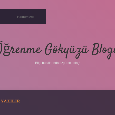
Hakkımızda
Öğrenme Gökyüzü Blog
Bilgi bulutlarında özgürce dolaş!
 YAZILIR