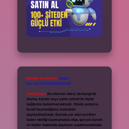
Reklam ve İletişim:
Skype:
live:.cid.575569c608265c69
Yasal Uyarı:
Bu internet sitesi, herhangi bir
marka, kurum veya şahıs şirketi ile hiçbir
bağlantısı bulunmamaktadır. Sitede yalnızca
kendi hazırladığımız makaleler
paylaşılmaktadır. Burada yer alan içerikler
haber niteliği taşımamakta olup, gerçek kurum
ve kişiler hakkında paylaşım yapılmamaktadır.