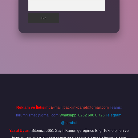
Arama
betgir.net
betexper
https://betexpergir.net/
Reklam ve İletişim:
E-mail:
backlinkpaneli@gmail.com
Teams:
forumhizmeti@gmail.com
Whatsapp: 0262 606 0 726
Telegram:
@karabul
Yasal Uyarı:
Sitemiz, 5651 Sayılı Kanun gereğince Bilgi Teknolojileri ve