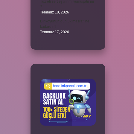
Tuz eti sertleştirir mi yumuşatır mı
?
Temmuz 18, 2026
Bir koyunun günlük masrafı ne
kadardır ?
Temmuz 17, 2026