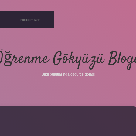
Hakkımızda
Öğrenme Gökyüzü Blog
Bilgi bulutlarında özgürce dolaş!