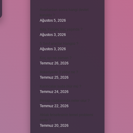
Avarlardan sonra hangi devlet
kuruldu ?
Ağustos 5, 2026
Ada Yüzgeç kaç yaşında ?
Ağustos 3, 2026
5 Sınıf araçlar Hangisi ?
Ağustos 3, 2026
Koç ayı ne zaman ?
Temmuz 26, 2026
Askeriyede 3 yıldız ne ?
Temmuz 25, 2026
Karıncalar suda ölür mü ?
Temmuz 24, 2026
Hesap cüzdanında neler olur ?
Temmuz 22, 2026
Ahlak felsefesinin temel problemi
nedir ?
Temmuz 20, 2026