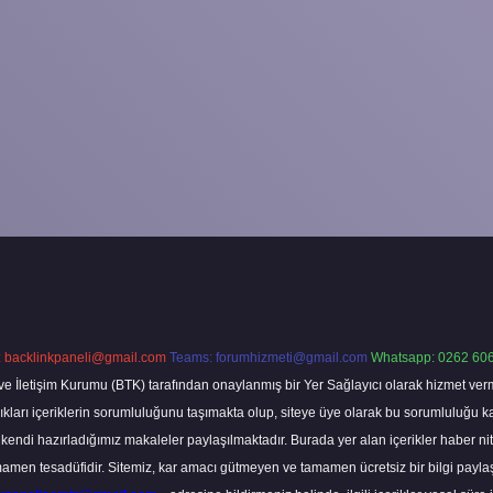
:
backlinkpaneli@gmail.com
Teams:
forumhizmeti@gmail.com
Whatsapp: 0262 606
ve İletişim Kurumu (BTK) tarafından onaylanmış bir Yer Sağlayıcı olarak hizmet verm
rı içeriklerin sorumluluğunu taşımakta olup, siteye üye olarak bu sorumluluğu kabul
a kendi hazırladığımız makaleler paylaşılmaktadır. Burada yer alan içerikler haber 
tamamen tesadüfidir. Sitemiz, kar amacı gütmeyen ve tamamen ücretsiz bir bilgi pay