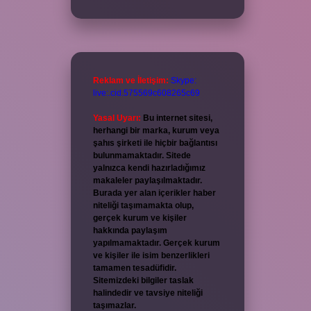
Reklam ve İletişim:
Skype:
live:.cid.575569c608265c69
Yasal Uyarı:
Bu internet sitesi,
herhangi bir marka, kurum veya
şahıs şirketi ile hiçbir bağlantısı
bulunmamaktadır. Sitede
yalnızca kendi hazırladığımız
makaleler paylaşılmaktadır.
Burada yer alan içerikler haber
niteliği taşımamakta olup,
gerçek kurum ve kişiler
hakkında paylaşım
yapılmamaktadır. Gerçek kurum
ve kişiler ile isim benzerlikleri
tamamen tesadüfidir.
Sitemizdeki bilgiler taslak
halindedir ve tavsiye niteliği
taşımazlar.