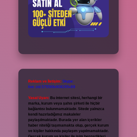
Reklam ve İletişim:
Skype:
live:.cid.575569c608265c69
Yasal Uyarı:
Bu internet sitesi, herhangi bir
marka, kurum veya şahıs şirketi ile hiçbir
bağlantısı bulunmamaktadır. Sitede yalnızca
kendi hazırladığımız makaleler
paylaşılmaktadır. Burada yer alan içerikler
haber niteliği taşımamakta olup, gerçek kurum
ve kişiler hakkında paylaşım yapılmamaktadır.
Gerçek kurum ve kişiler ile isim benzerlikleri