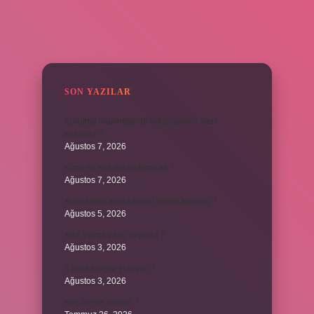
SIDEBAR
SON YAZILAR
Kurutma makinesinde kot programı nasıl
kullanılır ?
Ağustos 7, 2026
Kime ne söz müzik kime ait ?
Ağustos 7, 2026
Avarlardan sonra hangi devlet kuruldu ?
Ağustos 5, 2026
Ada Yüzgeç kaç yaşında ?
Ağustos 3, 2026
5 Sınıf araçlar Hangisi ?
Ağustos 3, 2026
Koç ayı ne zaman ?