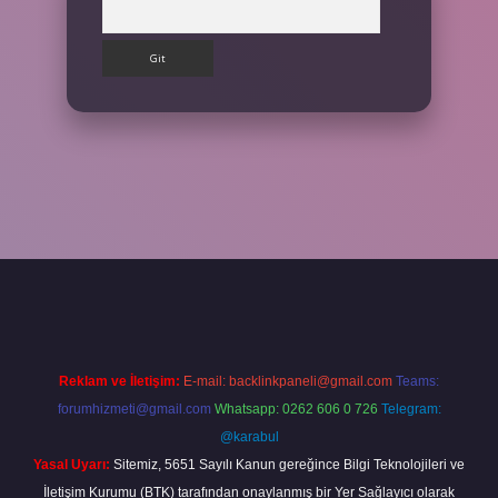
Arama
etgir.net
betexper
https://betexpergir.net/
Reklam ve İletişim:
E-mail:
backlinkpaneli@gmail.com
Teams:
forumhizmeti@gmail.com
Whatsapp: 0262 606 0 726
Telegram:
@karabul
Yasal Uyarı:
Sitemiz, 5651 Sayılı Kanun gereğince Bilgi Teknolojileri ve
İletişim Kurumu (BTK) tarafından onaylanmış bir Yer Sağlayıcı olarak