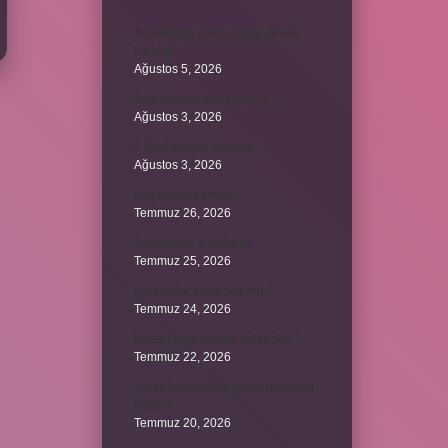
Avarlardan sonra hangi devlet
kuruldu ?
Ağustos 5, 2026
Ada Yüzgeç kaç yaşında ?
Ağustos 3, 2026
5 Sınıf araçlar Hangisi ?
Ağustos 3, 2026
Koç ayı ne zaman ?
Temmuz 26, 2026
Askeriyede 3 yıldız ne ?
Temmuz 25, 2026
Karıncalar suda ölür mü ?
Temmuz 24, 2026
Hesap cüzdanında neler olur ?
Temmuz 22, 2026
Ahlak felsefesinin temel problemi
nedir ?
Temmuz 20, 2026