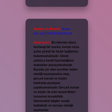
Reklam ve İletişim:
Skype:
live:.cid.575569c608265c69
Yasal Uyarı:
Bu internet sitesi,
herhangi bir marka, kurum veya
şahıs şirketi ile hiçbir bağlantısı
bulunmamaktadır. Sitede
yalnızca kendi hazırladığımız
makaleler paylaşılmaktadır.
Burada yer alan içerikler haber
niteliği taşımamakta olup,
gerçek kurum ve kişiler
hakkında paylaşım
yapılmamaktadır. Gerçek kurum
ve kişiler ile isim benzerlikleri
tamamen tesadüfidir.
Sitemizdeki bilgiler taslak
halindedir ve tavsiye niteliği
taşımazlar.