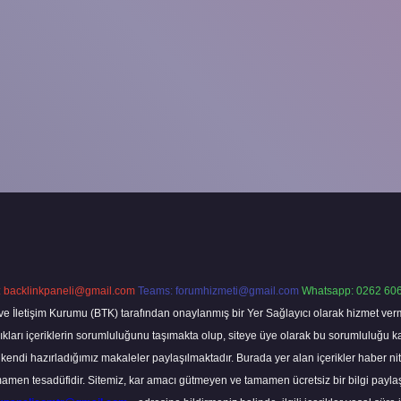
:
backlinkpaneli@gmail.com
Teams:
forumhizmeti@gmail.com
Whatsapp: 0262 606
ve İletişim Kurumu (BTK) tarafından onaylanmış bir Yer Sağlayıcı olarak hizmet verm
rı içeriklerin sorumluluğunu taşımakta olup, siteye üye olarak bu sorumluluğu kabul
a kendi hazırladığımız makaleler paylaşılmaktadır. Burada yer alan içerikler haber 
tamamen tesadüfidir. Sitemiz, kar amacı gütmeyen ve tamamen ücretsiz bir bilgi pay