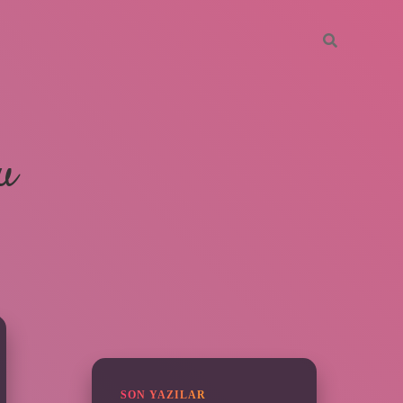
u
SIDEBAR
grandoperabet
ilbetgir.net
betexper
SON YAZILAR