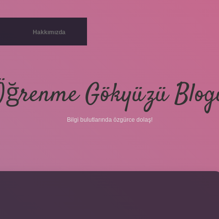
Hakkımızda
Öğrenme Gökyüzü Blog
Bilgi bulutlarında özgürce dolaş!