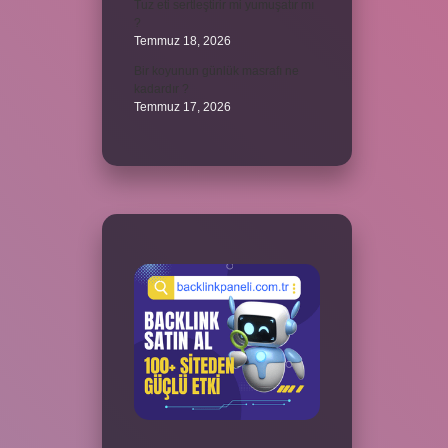
Tuz eti sertleştirir mi yumuşatır mı
?
Temmuz 18, 2026
Bir koyunun günlük masrafı ne
kadardır ?
Temmuz 17, 2026