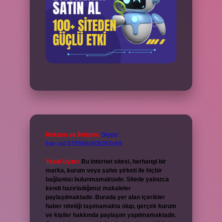
Reklam ve İletişim:
Skype:
live:.cid.575569c608265c69
Yasal Uyarı:
Bu internet sitesi, herhangi bir
marka, kurum veya şahıs şirketi ile hiçbir
bağlantısı bulunmamaktadır. Sitede yalnızca
kendi hazırladığımız makaleler
paylaşılmaktadır. Burada yer alan içerikler
haber niteliği taşımamakta olup, gerçek kurum
ve kişiler hakkında paylaşım yapılmamaktadır.