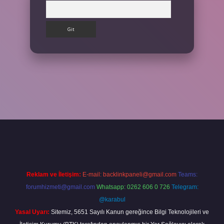
Arama
bet
ilbetgir.net
betexper
https://betexpergir.net/
Reklam ve İletişim:
E-mail:
backlinkpaneli@gmail.com
Teams:
forumhizmeti@gmail.com
Whatsapp: 0262 606 0 726
Telegram:
@karabul
Yasal Uyarı:
Sitemiz, 5651 Sayılı Kanun gereğince Bilgi Teknolojileri ve