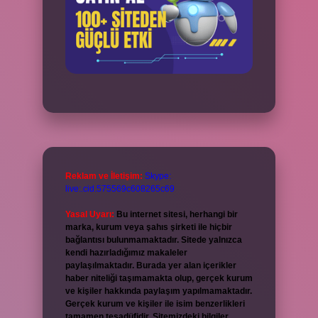
Reklam ve İletişim:
Skype:
live:.cid.575569c608265c69
Yasal Uyarı:
Bu internet sitesi, herhangi bir
marka, kurum veya şahıs şirketi ile hiçbir
bağlantısı bulunmamaktadır. Sitede yalnızca
kendi hazırladığımız makaleler
paylaşılmaktadır. Burada yer alan içerikler
haber niteliği taşımamakta olup, gerçek kurum
ve kişiler hakkında paylaşım yapılmamaktadır.
Gerçek kurum ve kişiler ile isim benzerlikleri
tamamen tesadüfidir. Sitemizdeki bilgiler