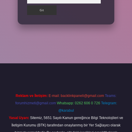
betgir.net
betexper
https://betexpergir.net/
Reklam ve İletişim:
E-mail:
backlinkpaneli@gmail.com
Teams:
forumhizmeti@gmail.com
Whatsapp: 0262 606 0 726
Telegram:
@karabul
Yasal Uyarı:
Sitemiz, 5651 Sayılı Kanun gereğince Bilgi Teknolojileri ve
İletişim Kurumu (BTK) tarafından onaylanmış bir Yer Sağlayıcı olarak