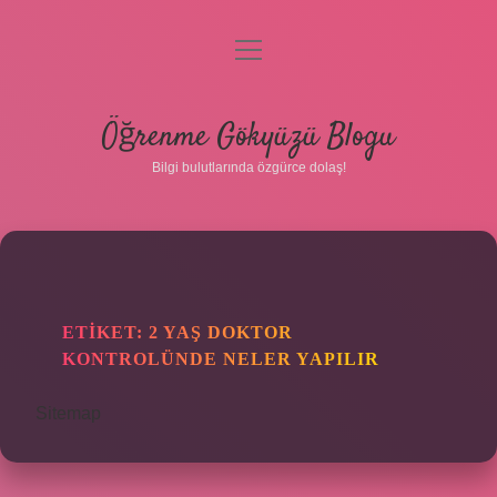
menüyü
aç
Anasayfa
Öğrenme Gökyüzü Blogu
Gizlilik Politikası
Bilgi bulutlarında özgürce dolaş!
Yasal Uyarı
Hakkımızda
ETIKET:
2 YAŞ DOKTOR
KONTROLÜNDE NELER YAPILIR
Sitemap