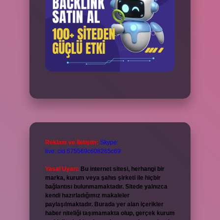
Reklam ve İletişim:
Skype:
live:.cid.575569c608265c69
Yasal Uyarı:
Bu internet sitesi, herhangi bir
marka, kurum veya şahıs şirketi ile hiçbir
bağlantısı bulunmamaktadır. Sitede yalnızca
kendi hazırladığımız makaleler
paylaşılmaktadır. Burada yer alan içerikler
haber niteliği taşımamakta olup, gerçek kurum