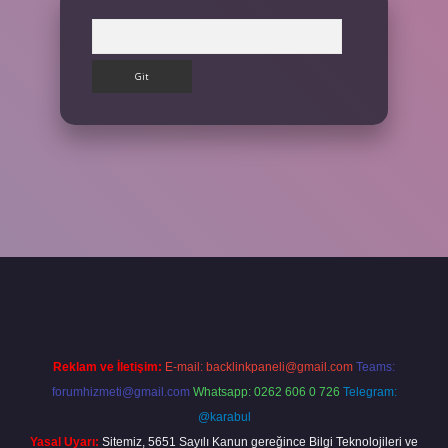
Arama
ps://betexpergir.net/
Reklam ve İletişim:
E-mail:
backlinkpaneli@gmail.com
Teams:
forumhizmeti@gmail.com
Whatsapp: 0262 606 0 726
Telegram:
@karabul
Yasal Uyarı:
Sitemiz, 5651 Sayılı Kanun gereğince Bilgi Teknolojileri ve